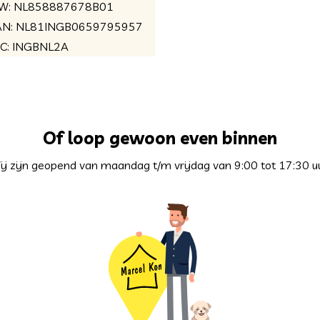
W: NL858887678B01
AN: NL81INGB0659795957
BIC: INGBNL2A
Of loop gewoon even binnen
ij zijn geopend van maandag t/m vrijdag van 9:00 tot 17:30 uu