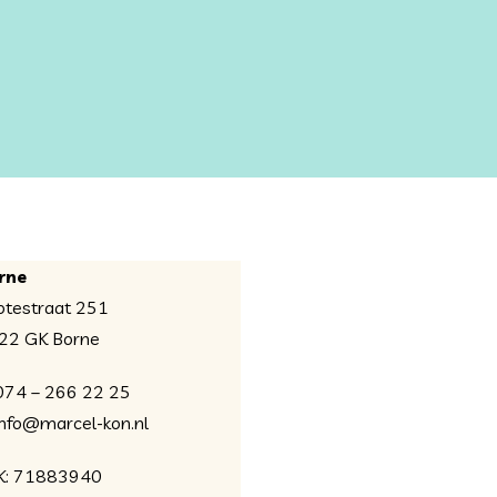
rne
otestraat 251
22 GK Borne
 074 – 266 22 25
 info@marcel-kon.nl
K: 71883940