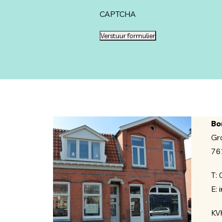
CAPTCHA
Verstuur formulier
Bo
Gr
76
T:
E:
KV