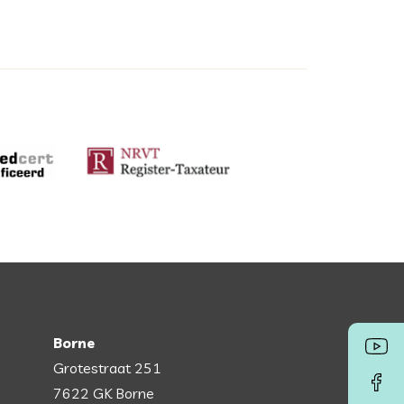
Borne
Grotestraat 251
7622 GK Borne