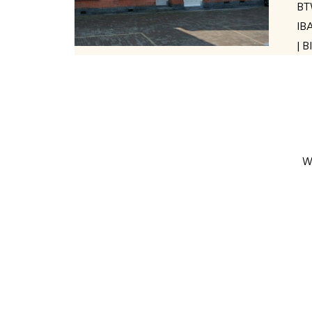
BT
IB
| 
W