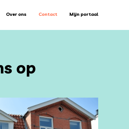
Over ons
Contact
Mijn portaal
s op