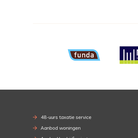
48-uurs taxatie service
Aanbod woningen