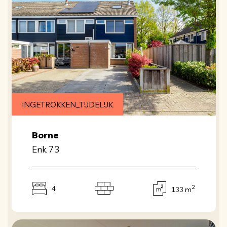
INGETROKKEN_TIJDELIJK
Borne
Enk 73
2
4
133 m