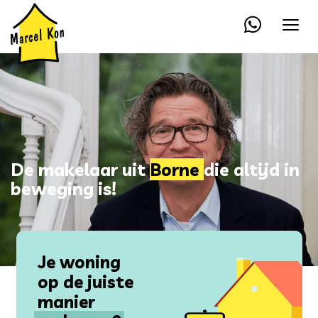
De makelaar uit
Borne
die altijd in
beweging is!
Je woning
op de juiste
manier