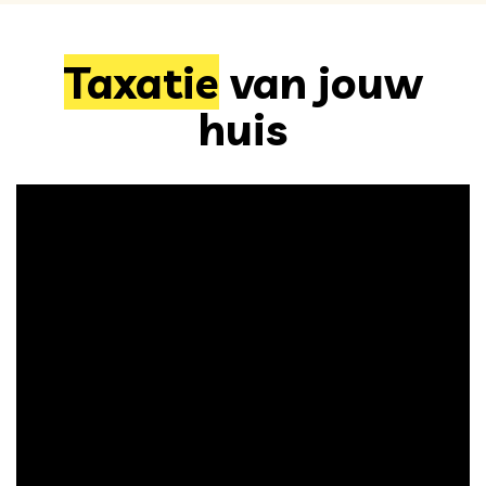
Taxatie
van jouw
huis