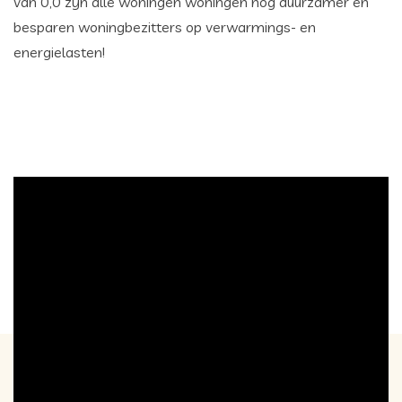
van 0,0 zijn alle woningen woningen nóg duurzamer en
besparen woningbezitters op verwarmings- en
energielasten!