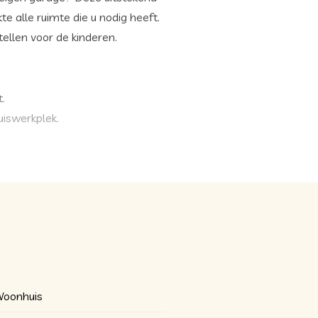
 alle ruimte die u nodig heeft.
ellen voor de kinderen.
t.
uiswerkplek.
r zoeken naar een parkeerplek
ochtendzon.
oonhuis