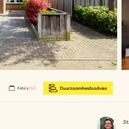
Duurzaamheidsadvies
Foto’s
(54)
St