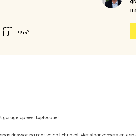
gr
me
2
156 m
 garage op een toplocatie!
engezinswoning met volop lichtinval, vier slaapkamers en een