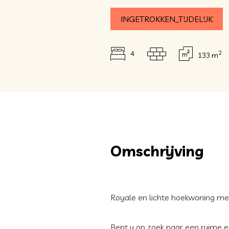
INGETROKKEN_TIJDELIJK
2
4
133 m
Omschrijving
Royale en lichte hoekwoning met
Bent u op zoek naar een ruime e