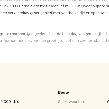
Enk 73 in Borne biedt met maar liefst 133 m² woonoppervlakte
 een verkeersluw groengebied met voetbalveldje en speeltoest
rote raampartijen geniet u hier de hele dag van natuurlijk lich
n kamers, ideaal voor een groot gezin of een comfortabele th
 woning en een eigen parkeerplaats voor de woning. Nooit mee
 of hobby.
heerlijke plek om de dag te beginnen met een kop koffie in de 
ustige, kindvriendelijke buurt in het geliefde Borne.
_______
Bouw
9.000,- k.k.
Soort woonhuis
W