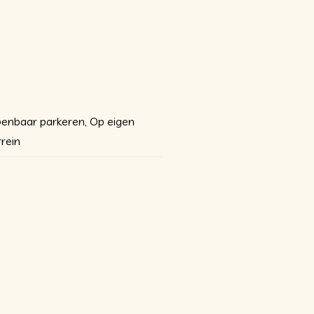
akelaar komt op voor uw belang
indt u op de website van NVM
enbaar parkeren, Op eigen
rrein