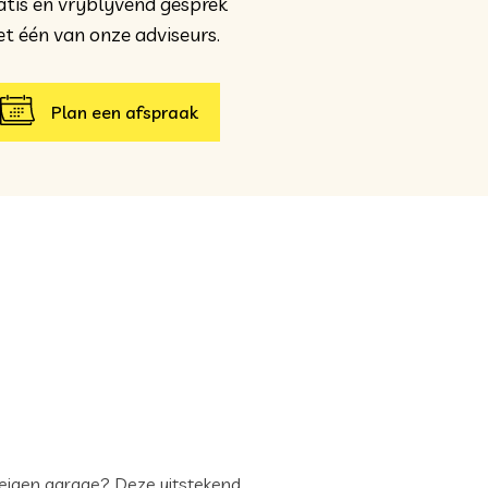
atis en vrijblijvend gesprek
t één van onze adviseurs.
Plan een afspraak
 eigen garage? Deze uitstekend