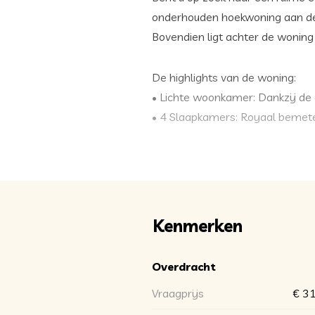
onderhouden hoekwoning aan de 
Bovendien ligt achter de woning
De highlights van de woning:
• Lichte woonkamer: Dankzij de g
• 4 Slaapkamers: Royaal bemete
• Grote eigen garage achter de
dus en volop ruimte voor opslag
• Tuin op het noordoosten: Een 
• Ideale ligging: Gelegen in een r
_________________________________
Kenmerken
Indeling
Overdracht
Vraagprijs
€ 31
Begane grond