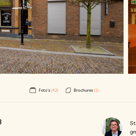
Foto’s
(42)
Brochures
(1)
3
St
gr