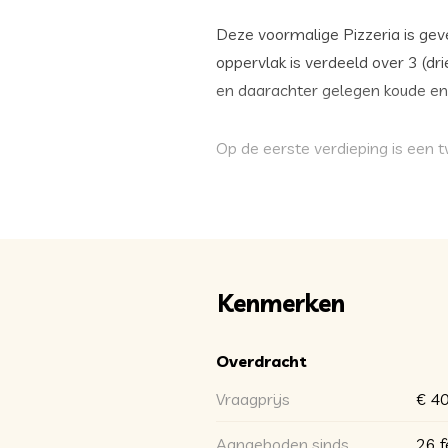
Deze voormalige Pizzeria is gev
oppervlak is verdeeld over 3 (dr
en daarachter gelegen koude e
Op de eerste verdieping is een 
verhuurbaar zaaltje. In een ver
De tweede verdieping werd gebru
eventueel in combinatie met de 
Kenmerken
Het pand ligt in een gebied waa
Dit houdt in, dat het pand oo
Overdracht
Achter het pand zijn nu 2 parkeer
Vraagprijs
€ 40
Kortom: Wil je een horecazaak i
Aangeboden sinds
26 f