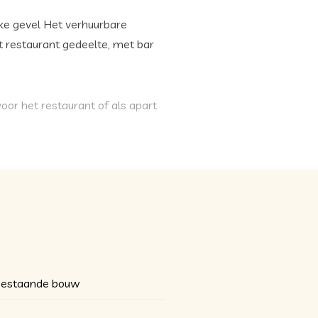
eke gevel Het verhuurbare
et restaurant gedeelte, met bar
oor het restaurant of als apart
oiletten gesitueerd.
uik worden genomen. Dit
tiegebied Groot Gravenkwartier).
cieel met appartementen.
estaande bouw
rhuur en of wonen, of ben je