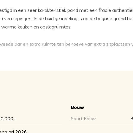
estigd in een zeer karakteristiek pand met een fraaie authenti
ie) verdiepingen. In de huidige indeling is op de begane grond h
n warme keuken en opslagruimtes.
tweede bar en extra ruimte ten behoeve van extra zitplaatsen v
hoogd gedeelte vanaf de begane grond zijn de dames- en herent
ikt als opslagruimte, maar kan ook als woonruimte in in gebr
eerste verdieping.
r op dit moment veel stadvernieuwing plaatsvind. (Transforma
k getransformeerd mag worden in appartementen en of commer
Bouw
plaatsen die via het Kolkje bereikbaar zijn.
0.000,-
Soort Bouw
B
n het historische centrum van Almelo in combinatie met zaalve
ebruari 2026