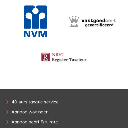
48-uurs taxatie service
Aanbod woningen
Aanbod bedrijfsruimte